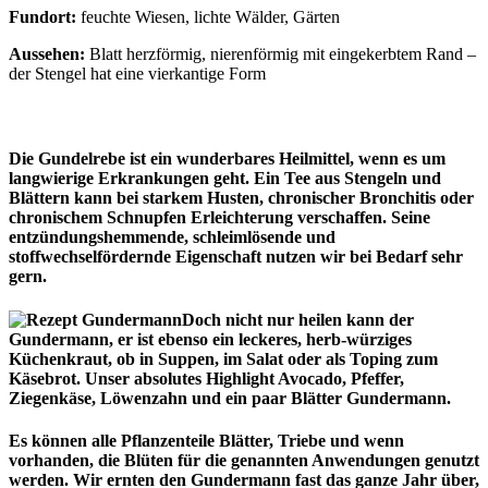
Fundort:
feuchte Wiesen, lichte Wälder, Gärten
Aussehen:
Blatt herzförmig, nierenförmig mit eingekerbtem Rand –
der Stengel hat eine vierkantige Form
Die Gundelrebe ist ein wunderbares Heilmittel, wenn es um
langwierige Erkrankungen geht. Ein Tee aus Stengeln und
Blättern kann bei starkem Husten, chronischer Bronchitis oder
chronischem Schnupfen Erleichterung verschaffen. Seine
entzündungshemmende, schleimlösende und
stoffwechselfördernde Eigenschaft nutzen wir bei Bedarf sehr
gern.
Doch nicht nur heilen kann der
Gundermann, er ist ebenso ein leckeres, herb-würziges
Küchenkraut, ob in Suppen, im Salat oder als Toping zum
Käsebrot. Unser absolutes Highlight Avocado, Pfeffer,
Ziegenkäse, Löwenzahn und ein paar Blätter Gundermann.
Es können alle Pflanzenteile Blätter, Triebe und wenn
vorhanden, die Blüten für die genannten Anwendungen genutzt
werden. Wir ernten den Gundermann fast das ganze Jahr über,