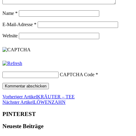
Name
*
E-Mail-Adresse
*
Website
CAPTCHA Code
*
Vorheriger Artikel
KRÄUTER – TEE
Nächster Artikel
LÖWENZAHN
PINTEREST
Neueste Beiträge