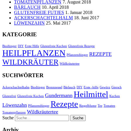
TOMATENPFLANZEN
7. August 2018
BÄRLAUCH
10. April 2018
GLUTENFREIE FUTJES
1. Januar 2018
ACKERSCHACHTELHALM
18. Juni 2017
LÖWENZAHN
25. Mai 2017
KATEGORIE
Biodünger
DIY
Erste Hilfe
Glutenfreie Kuchen
Glutenfreie Rezepte
HEILPFLANZEN
REZEPTE
Pflanzendünger
WILDKRÄUTER
Wildkräutertee
SUCHWÖRTER
Ackerschachtelhalm
Biodünger
Brennnessel
Bärlauch
DIY
Erste -hilfe
Gewürz
Giersch
Heilmittel
Gundermann
Glutenfrei
Glutenfreie Kuchen
Kuchen
Rezepte
Löwenzahn
Pflanzendünger
Ringelblume
Tee
Tomaten
Wildkräutertee
Tomatenpflanzen
Suche
Archiv